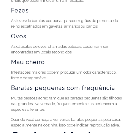
sinais que podem indicar uma infestação:
Fezes
As fezes de baratas pequenas parecem grãos de pimenta-do-
reino espalhados em gavetas, armários ou cantos.
Ovos
As cápsulas de ovos, chamadas ootecas, costumam ser
encontradas em locais escondidos.
Mau cheiro
Infestações maiores podem produzir um odor característico,
forte e desagradável.
Baratas pequenas com frequência
Muitas pessoas acreditam que as baratas pequenas são filhotes
das grandes. Na verdade, frequentemente elas pertencem a
espécies diferentes.
Quando você começa a ver várias baratas pequenas pela casa,
especialmente na cozinha, isso pode indicar reprodução ativa.