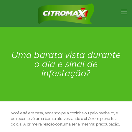
Uma barata vista durante
o dia é sinal de
infestação?
Você está em casa, andando pela cozinha ou pelo banheiro, e
de repente vê uma barata atravessando o chão em plena luz
do dia. A primeira reação costuma ser a mesma: preocupação.