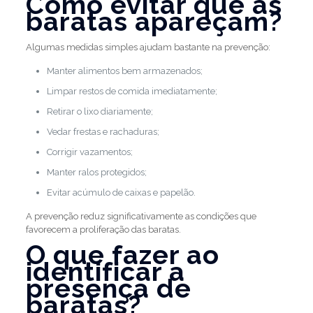
Como evitar que as
baratas apareçam?
Algumas medidas simples ajudam bastante na prevenção:
Manter alimentos bem armazenados;
Limpar restos de comida imediatamente;
Retirar o lixo diariamente;
Vedar frestas e rachaduras;
Corrigir vazamentos;
Manter ralos protegidos;
Evitar acúmulo de caixas e papelão.
A prevenção reduz significativamente as condições que
favorecem a proliferação das baratas.
O que fazer ao
identificar a
presença de
baratas?