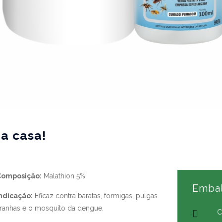
a casa!
Composição:
Malathion 5%.
Emba
ndicação:
Eficaz contra baratas, formigas, pulgas.
ranhas e o mosquito da dengue.
C