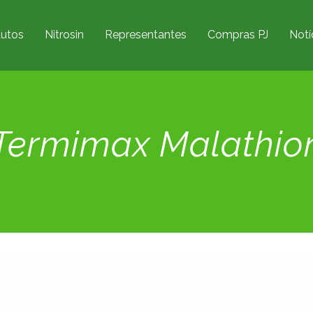
utos
Nitrosin
Representantes
Compras PJ
Notí
 Termimax Malathi