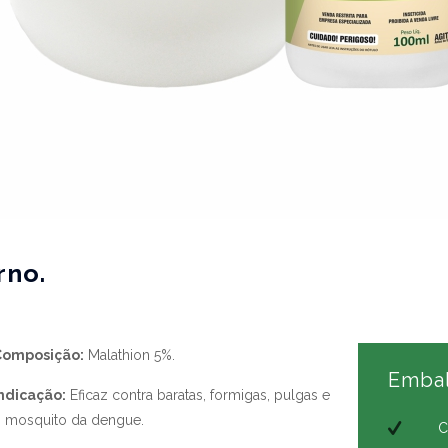
rno.
Composição:
Malathion 5%.
Emba
ndicação:
Eficaz contra baratas, formigas, pulgas e
 mosquito da dengue.
C