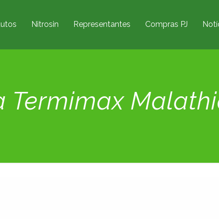
utos
Nitrosin
Representantes
Compras PJ
Notí
da Termimax Malath