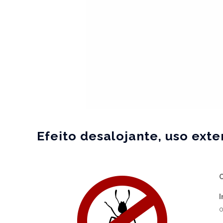
Efeito desalojante, uso exte
I
o