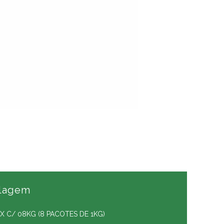
lagem
X C/ 08KG (8 PACOTES DE 1KG)