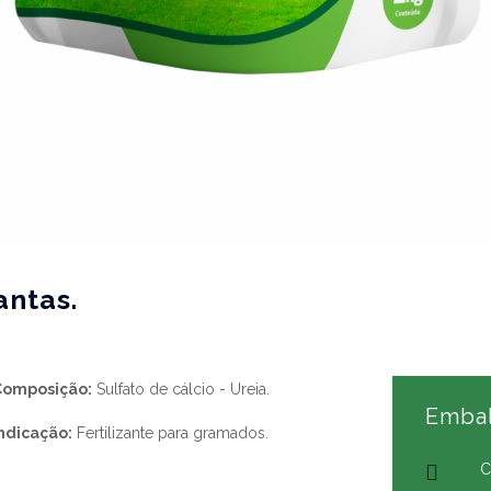
antas.
Composição:
Sulfato de cálcio - Ureia.
Emba
ndicação:
Fertilizante para gramados.
C