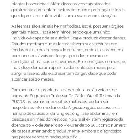
plantas hospedeiras. Além disso, os vegetais atacados
geralmente apresentam rastros de muco e presença de fezes,
que depreciam e até inviabilizam a sua comercialização.
As lesmas são animais hermafroditas, isto é, possuem órgãos
genitais masculinos e femininos, sendo que um único
indivíduo é capaz de se autofertilizar e produzir descendentes.
Estudos mostram que as lesmas fazem suas posturas em
fendas do solo ou embaixo de entulhos, onde os ovos podem
permanecer viáveis por longos períodos, mesmo em
condições climáticas desfavoráveis. Em condições normais, os
indivíduos demoram aproximadamente seis meses para
atingir a fase adulta e apresentam longevidade que pode
alcançar até 20 meses.
Para acentuar o problema, estes moluscos são vetores de
parasitas. Segundo o Professor Dr. Carlos Graeff-Teixeira, da
PUCRS, as lesmas entre outros moluscos, podem ser
hospedeiros intermediários de
Angiostrongylus costaricensis
,
nematoide causador da “angiostrongilíase abdominal” em
pessoas e animais domésticos. No Brasil existem registros da
doença do Rio de Janeiro ao Rio Grande do Sul, com o número
de casos aumentando gradualmente, embora o diagnóstico
nas pessoas contaminadas seja difícil.