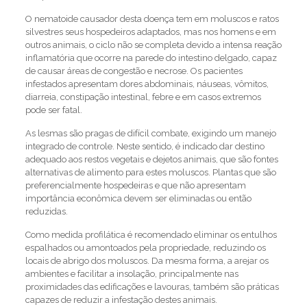
O nematoide causador desta doença tem em moluscos e ratos
silvestres seus hospedeiros adaptados, mas nos homens e em
outros animais, o ciclo não se completa devido a intensa reação
inflamatória que ocorre na parede do intestino delgado, capaz
de causar áreas de congestão e necrose. Os pacientes
infestados apresentam dores abdominais, náuseas, vômitos,
diarreia, constipação intestinal, febre e em casos extremos
pode ser fatal.
As lesmas são pragas de difícil combate, exigindo um manejo
integrado de controle. Neste sentido, é indicado dar destino
adequado aos restos vegetais e dejetos animais, que são fontes
alternativas de alimento para estes moluscos. Plantas que são
preferencialmente hospedeiras e que não apresentam
importância econômica devem ser eliminadas ou então
reduzidas.
Como medida profilática é recomendado eliminar os entulhos
espalhados ou amontoados pela propriedade, reduzindo os
locais de abrigo dos moluscos. Da mesma forma, a arejar os
ambientes e facilitar a insolação, principalmente nas
proximidades das edificações e lavouras, também são práticas
capazes de reduzir a infestação destes animais.