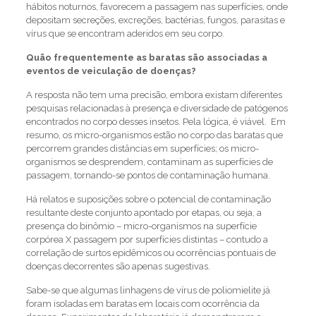
hábitos noturnos, favorecem a passagem nas superfícies, onde
depositam secreções, excreções, bactérias, fungos, parasitas e
vírus que se encontram aderidos em seu corpo.
Quão frequentemente as baratas são associadas a
eventos de veiculação de doenças?
A resposta não tem uma precisão, embora existam diferentes
pesquisas relacionadas à presença e diversidade de patógenos
encontrados no corpo desses insetos. Pela lógica, é viável. Em
resumo, os micro-organismos estão no corpo das baratas que
percorrem grandes distâncias em superfícies; os micro-
organismos se desprendem, contaminam as superfícies de
passagem, tornando-se pontos de contaminação humana.
Há relatos e suposições sobre o potencial de contaminação
resultante deste conjunto apontado por etapas, ou seja, a
presença do binômio – micro-organismos na superfície
corpórea X passagem por superfícies distintas – contudo a
correlação de surtos epidêmicos ou ocorrências pontuais de
doenças decorrentes são apenas sugestivas.
Sabe-se que algumas linhagens de vírus de poliomielite já
foram isoladas em baratas em locais com ocorrência da