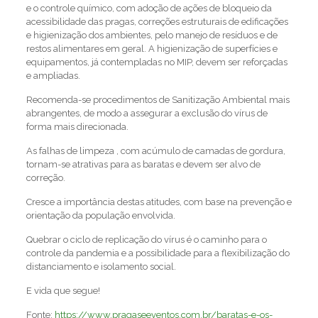
e o controle químico, com adoção de ações de bloqueio da
acessibilidade das pragas, correções estruturais de edificações
e higienização dos ambientes, pelo manejo de resíduos e de
restos alimentares em geral. A higienização de superfícies e
equipamentos, já contempladas no MIP, devem ser reforçadas
e ampliadas.
Recomenda-se procedimentos de Sanitização Ambiental mais
abrangentes, de modo a assegurar a exclusão do vírus de
forma mais direcionada.
As falhas de limpeza , com acúmulo de camadas de gordura,
tornam-se atrativas para as baratas e devem ser alvo de
correção.
Cresce a importância destas atitudes, com base na prevenção e
orientação da população envolvida.
Quebrar o ciclo de replicação do vírus é o caminho para o
controle da pandemia e a possibilidade para a flexibilização do
distanciamento e isolamento social.
E vida que segue!
Fonte:
https://www.pragaseeventos.com.br/baratas-e-os-