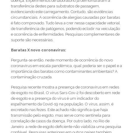
doença. Experimentos de laboratório já demonstraram a
transferência destes para substratos de passagem,
evidenciando este carregamento. Contudo, são evidências
circunstanciais. A ocorrência de alergias causadas por baratas
é fato comprovado. Tudo leva a crer nessa capacidade vetorial
de transferência de patógenos, podendo eclodir na veiculação
e ocorrência de enfermidades. Pesquisas complementares de
suporte são necessárias.
Baratas X novo coronavírus:
Pergunta-se então, neste momento de ocorrência do novo
coronavírus em escala pandêmica, qual poderia ser o papel e a
importância das baratas como contaminantes ambientais? A
contaminação cruzada.
Pesquisa recente mostra a presença de coronavírus em redes
de esgoto no Brasil. O vírus Sars-Cov-2 foi descoberto em rede
de esgoto e a presença do vírus é um indicador do
espalhamento da Covid-19 na população. O vírus, assim, é
excretado nas fezes. Este achado não significa que haja
transmissão pelo esgoto, mas serve como sentinela para
correlação de casos da doença. Por outro lado, no Rio de
Janeiro a rede de esgoto deficiente não viabiliza uma pesquisa
confiável. Pesquisas anteriores em outros países também