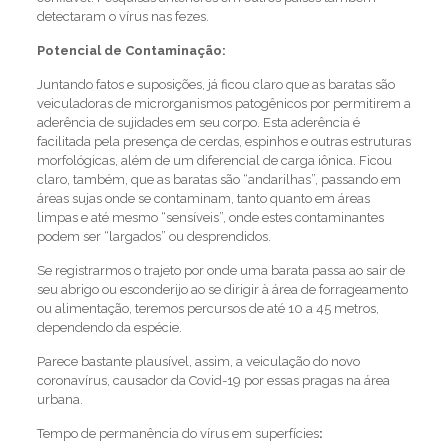
detectaram o vírus nas fezes.
Potencial de Contaminação:
Juntando fatos e suposições, já ficou claro que as baratas são
veiculadoras de microrganismos patogênicos por permitirem a
aderência de sujidades em seu corpo. Esta aderência é
facilitada pela presença de cerdas, espinhos e outras estruturas
morfológicas, além de um diferencial de carga iônica. Ficou
claro, também, que as baratas são “andarilhas”, passando em
áreas sujas onde se contaminam, tanto quanto em áreas
limpas e até mesmo “sensíveis”, onde estes contaminantes
podem ser “largados” ou desprendidos.
Se registrarmos o trajeto por onde uma barata passa ao sair de
seu abrigo ou esconderijo ao se dirigir à área de forrageamento
ou alimentação, teremos percursos de até 10 a 45 metros,
dependendo da espécie.
Parece bastante plausível, assim, a veiculação do novo
coronavírus, causador da Covid-19 por essas pragas na área
urbana.
Tempo de permanência do vírus em superfícies
: