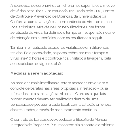
A sobrevida do coronavírus em diferentes superfícies é motivo
de várias pesquisas. Um estudo foi realizado pelo CDC, Centro
de Controle e Prevenção de Doenças, da Universidade da
Califórnia, com avaliação da permanência do vírus em cinco
locais distintos. Através de um nebulizador e uma forma
aerolizada do vírus, foi definido o tempo em suspensão no ar e
de retenção em superfícies, com os resultados a seguir.
Também foi realizado estudo de viabilidade em diferentes
tecidos. Pela porosidade, os poros retêm por mais tempo o
vírus, até 96 horas e o controle fica limitado à lavagem, pela
acessibilidade de água e sabão.
Medidas a serem adotadas:
As medidas mais imediatas a serem adotadas envolvem o
controle de baratas nas áreas propícias à infestação – ou já
infestadas – e a sanitização ambiental. Claro está que tais
procedimentos devem ser realizados dentro de uma
periodicidade peculiar a cada local, com avaliação criteriosa
dos resultados, através de monitoramento contínuo.
O controle de baratas deve obedecer à filosofia do Manejo
Integrado de Pragas/MIP, que contempla o controle ambiental